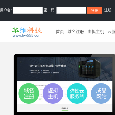
用户名:
密 码:
注册
首页
域名注册
虚拟主机
云