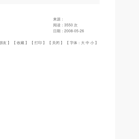
来源：
阅读：
3550
次
日期：
2008-05-26
朋友
】 【
收藏
】 【
打印
】 【
关闭
】 【 字体：
大
中
小
】