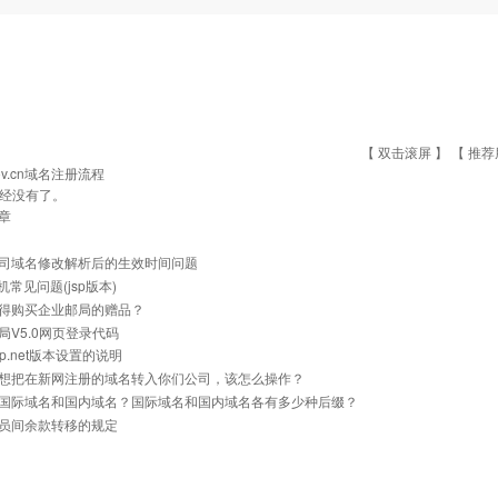
【 双击滚屏 】 【
推荐
ov.cn域名注册流程
经没有了。
章
司域名修改解析后的生效时间问题
主机常见问题(jsp版本)
得购买企业邮局的赠品？
局V5.0网页登录代码
p.net版本设置的说明
想把在新网注册的域名转入你们公司，该怎么操作？
国际域名和国内域名？国际域名和国内域名各有多少种后缀？
员间余款转移的规定