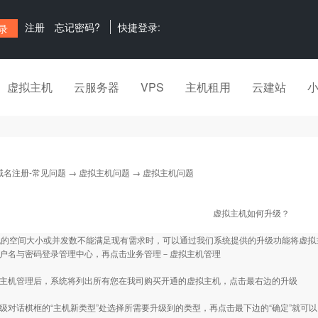
注册
忘记密码?
快捷登录:
虚拟主机
云服务器
VPS
主机租用
云建站
域名注册-常见问题
→
虚拟主机问题
→ 虚拟主机问题
虚拟主机如何升级？
机的空间大小或并发数不能满足现有需求时，可以通过我们系统提供的升级功能将虚拟
用户名与密码登录管理中心，再点击业务管理－虚拟主机管理
拟主机管理后，系统将列出所有您在我司购买开通的虚拟主机，点击最右边的升级
升级对话棋框的“主机新类型”处选择所需要升级到的类型，再点击最下边的“确定”就可