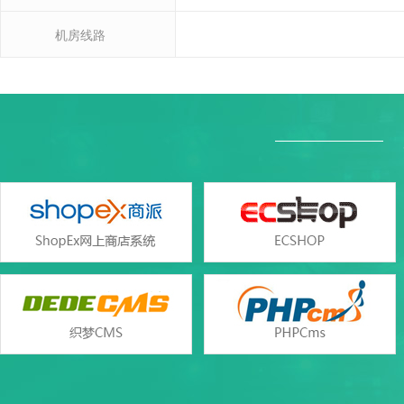
机房线路
Windo
Windo
产品参数
产品参数
设置首页
SQL Server2000/2005/2008/201
数据库类型
Access（与网页空间共
错误页面定义
ASP、ASP.NET(版本2.0/3.5/4.
支持语言
php（版本5.2/5.3/5.4/5.5/5
rar在线压缩
web服务
Windows iis7/iis
免费预装软件
zend optimizer
支持
Urlrewrite
Zend Guard Loader
支持
流量分析