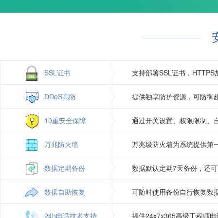
Jmail（asp使用）
支持
访问统计
Gzip压缩
支持
日志自助下载
图片组件
支持
SSL证书
支持部署SSL证书，HTT
DDoS高防
提供独享防护资源，可防御超
10重安全保障
通过开关设置、权限限制、
万兆防火墙
万兆级防火墙为系统提供第
数据定期备份
数据默认定期7天备份，还
数据自助恢复
可随时使用备份自行恢复数
24h电话技术支持
提供24x7x365高级工程