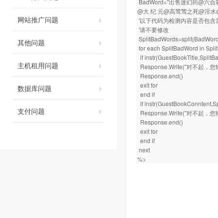
BadWord="出售迷幻药
@大 纪 元@高莺莺之死@淫水@
网站推广问题
'以下代码为检测内容是否包含
'请不要修改
SplitBadWords=split(BadWord
其他问题
for each SplitBadWord i
if instr(GuestBookTitle
主机租用问题
Response.Write("对不
Response.end()
exit for
数据库问题
end if
if instr(GuestBookConnt
支付问题
Response.Write("对不
Response.end()
exit for
end if
next
%>