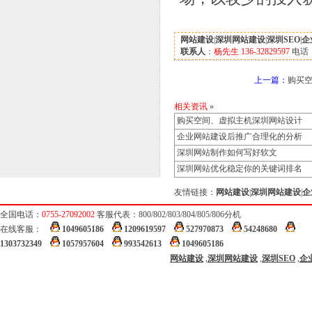
网站建设
|
深圳网站建设
|
深圳SEO
|
企
联系人
：
杨先生 136-32829597
电话
上一篇：
购买
相关资讯
»
购买空间、虚拟主机深圳网站设计
企业网站建设后推广合理化的分析
深圳网站制作如何写好软文
深圳网站优化稳定你的关键词排名
友情链接：
网站建设
|
深圳网站建设
|
企
全国电话：
0755-27092002
客服代表：800/802/803/804/805/806分机
在线客服：
1049605186
1209619597
527970873
54248680
1303732349
1057957604
993542613
1049605186
网站建设
,
深圳网站建设
,
深圳SEO
,
企