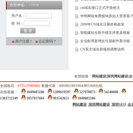
cm域名接口正式开放抢注
用户名：
华维网络免费接纳原始人受害客
密 码：
2009年CN域名注册价格政策
智能建站全新升级支持更多模板
企业邮局新增反垃圾邮件新功能
用户注册！
忘记密码？
CN英文域名新规则调整说明
友情链接：
网站建设
|
深圳网站建设
|
企
全国电话：
0755-27092002
客服代表：800/802/803/804/805/806分机
在线客服：
1049605186
1209619597
527970873
54248680
1303732349
1057957604
993542613
1049605186
网站建设
,
深圳网站建设
,
深圳SEO
,
企