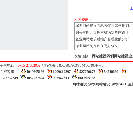
相关资讯
»
深圳网站建设网站关键词如何挖掘、
购买空间、虚拟主机深圳网站设计
企业网站建设后推广合理化的分析
深圳网站制作如何写好软文
友情链接：
网站建设
|
深圳网站建设
|
企
全国电话：
0755-27092002
客服代表：800/802/803/804/805/806分机
在线客服：
1049605186
1209619597
527970873
54248680
1303732349
1057957604
993542613
1049605186
网站建设
,
深圳网站建设
,
深圳SEO
,
企