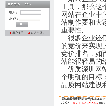
工具，那么这
网站在企业中
用户名：
密 码：
站制作要和大
重要性。
用户注册！
忘记密码？
很多企业还停
的竞价来实现
竞价排名，如
站能很轻易的
优质深圳网站
个明确的目标
品质网站建设
网站建设
|
深圳网站建设
|
深圳SEO
|
企
联系人
：
杨先生 136-32829597
电话