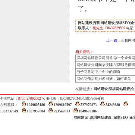
了。
网站建设
|
深圳网站建设
|
深圳SEO
|
企
联系人
：
杨先生 136-32829597
电话
上一篇：
互联网时
相关资讯
»
深圳网站建设公司回答:做一个企业
网站建设公司面临洗牌,品牌服务商
电子商务对中小企业的影响
网站制作后期排名回落，如何避免
友情链接：
网站建设
|
深圳网站建设
|
企
全国电话：
0755-27092002
客服代表：800/802/803/804/805/806分机
在线客服：
1049605186
1209619597
527970873
54248680
1303732349
1057957604
993542613
1049605186
网站建设
,
深圳网站建设
,
深圳SEO
,
企