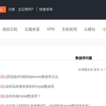
注册
忘记密码?
快捷登录:
虚拟主机
云服务器
VPS
主机租用
云建站
数据库问题
共
16
篇文章 首页 上
问题
[原创]如何清除Sqlserver数据库日志
]
问题
如何远程修复损坏的mysql数据库
]
问题
如何连接mysql数据库？
]
问题
如何导入MSSQL备份数据? （如何恢复mssql数据库备份）
]