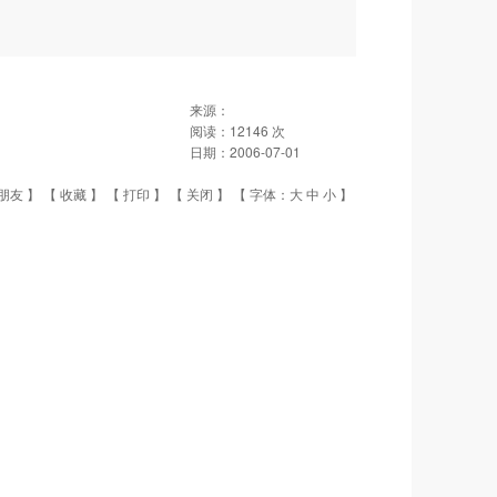
来源：
阅读：
12146
次
日期：
2006-07-01
朋友
】 【
收藏
】 【
打印
】 【
关闭
】 【 字体：
大
中
小
】