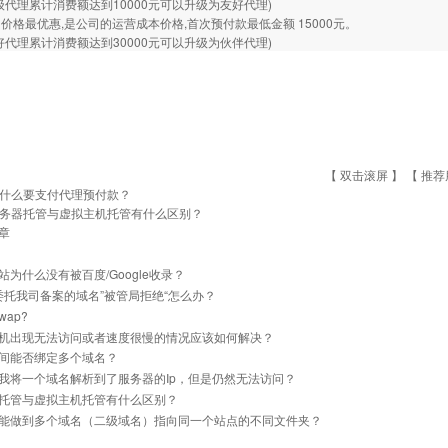
级代理累计消费额达到10000元可以升级为友好代理)
价格最优惠,是公司的运营成本价格,首次预付款最低金额 15000元。
好代理累计消费额达到30000元可以升级为伙伴代理)
【 双击滚屏 】 【
推荐
什么要支付代理预付款？
务器托管与虚拟主机托管有什么区别？
章
站为什么没有被百度/Google收录？
]委托我司备案的域名”被管局拒绝“怎么办？
ap?
机出现无法访问或者速度很慢的情况应该如何解决？
间能否绑定多个域名？
我将一个域名解析到了服务器的Ip，但是仍然无法访问？
托管与虚拟主机托管有什么区别？
能做到多个域名（二级域名）指向同一个站点的不同文件夹？