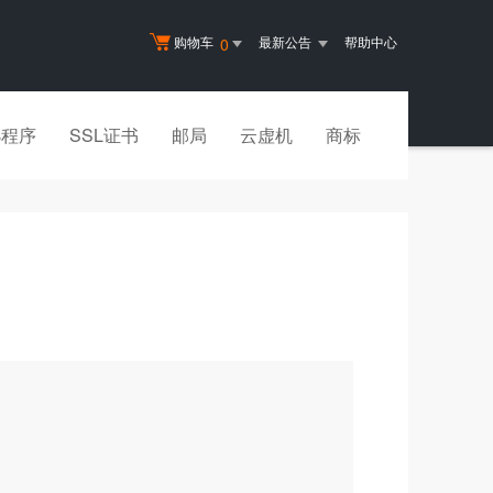
购物车
最新公告
帮助中心
0
小程序
SSL证书
邮局
云虚机
商标
？