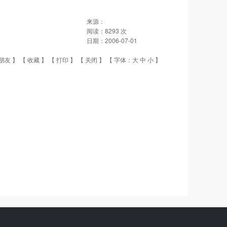
来源：
阅读：
8293
次
日期：
2006-07-01
朋友
】 【
收藏
】 【
打印
】 【
关闭
】 【 字体：
大
中
小
】