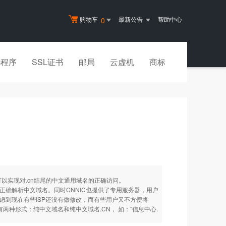
购物车
最新公告
帮助中心
0
小程序
SSL证书
邮局
云虚机
商标
可以实现对.cn结尾的中文通用域名的正确访问。
正确解析中文域名。同时CNNIC也提供了专用服务器，用户
虑到现在有些ISP还没有做修改，而有些用户又不方便将
有两种形式：纯中文域名和纯中文域名.CN， 如："信息中心.
。