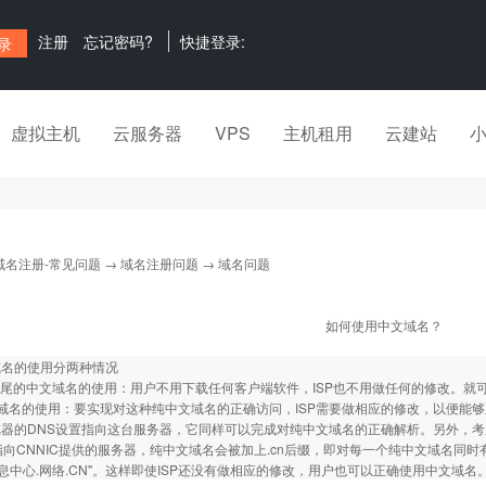
注册
忘记密码?
快捷登录:
虚拟主机
云服务器
VPS
主机租用
云建站
域名注册-常见问题
→
域名注册问题
→ 域名问题
如何使用中文域名？
域名的使用分两种情况
n结尾的中文域名的使用：用户不用下载任何客户端软件，ISP也不用做任何的修改。就
域名的使用：要实现对这种纯中文域名的正确访问，ISP需要做相应的修改，以便能够
器的DNS设置指向这台服务器，它同样可以完成对纯中文域名的正确解析。另外，考
指向CNNIC提供的服务器，纯中文域名会被加上.cn后缀，即对每一个纯中文域名同时
信息中心.网络.CN"。这样即使ISP还没有做相应的修改，用户也可以正确使用中文域名