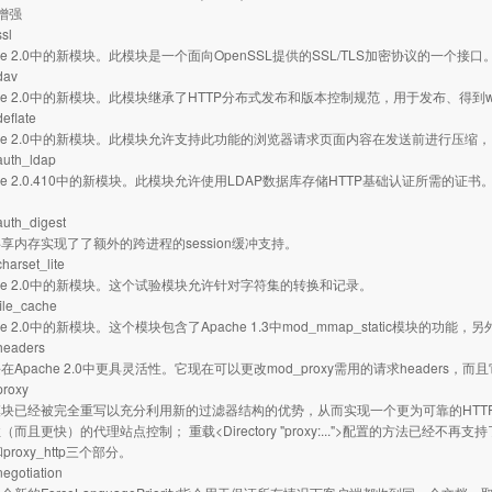
增强
sl
e 2.0中的新模块。此模块是一个面向OpenSSL提供的SSL/TLS加密协议的一个接口
av
e 2.0中的新模块。此模块继承了HTTP分布式发布和版本控制规范，用于发布、得到w
late
e 2.0中的新模块。此模块允许支持此功能的浏览器请求页面内容在发送前进行压缩
th_ldap
e 2.0.410中的新模块。此模块允许使用LDAP数据库存储HTTP基础认证所需的证书
。
h_digest
存实现了了额外的跨进程的session缓冲支持。
set_lite
e 2.0中的新模块。这个试验模块允许针对字符集的转换和记录。
e_cache
 2.0中的新模块。这个模块包含了Apache 1.3中mod_mmap_static模块的功
aders
ache 2.0中更具灵活性。它现在可以更改mod_proxy需用的请求headers，而且
oxy
经被完全重写以充分利用新的过滤器结构的优势，从而实现一个更为可靠的HTTP/1.
而且更快）的代理站点控制； 重载<Directory "proxy:...">配置的方法已经不再支持
p和proxy_http三个部分。
otiation