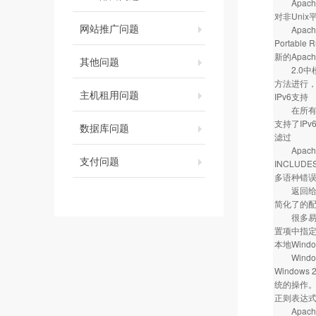
Apach
对非Uni
网站推广问题
Apache 
Portab
新的Apache
其他问题
2.0中模
方法进行，
主机租用问题
IPv6支持
在所有能被Ap
支持了IPv6
数据库问题
滤过
Apach
支付问题
INCLU
多语种错
返回给浏
简化了的
很多易混淆
置项中指
本地Windo
Window
Window
统的操作
正则表达
Apach