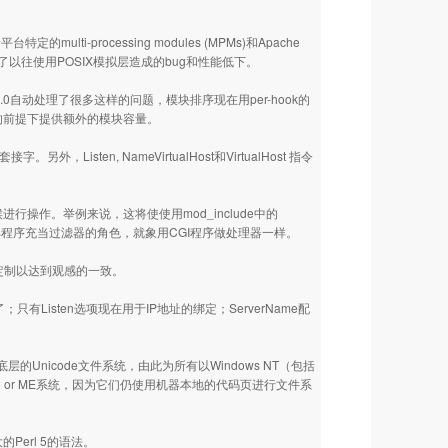
。
lti-processing modules (MPMs)和Apache
。避免了以往使用POSIX模拟层造成的bug和性能低下。
0自动处理了很多这样的问题，模块排序现在用per-hook的
的前提下提供额外的模块容量。
外，Listen, NameVirtualHost和VirtualHost 指令
操作。举例来说，这将使使用mod_include中的
允许外部程序充当过滤器的角色，就象用CGI程序做处理器一样。
定制以达到观感的一致。
有Listen选项现在用于IP地址的绑定；ServerName配
层的Unicode文件系统，由此为所有以Windows NT（包括
 98 or ME系统，因为它们仍使用机器本地的代码页进行文件系
Perl 5的语法。