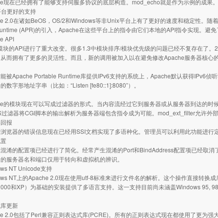
e现在已经拥有了能够支持伺服多协议的底层构造。mod_echo就是作为示例的成果
x平台更好的支持
2.0在诸如BeOS，OS/2和Windows等非Unix平台上有了更好的速度和稳定性。随着平台特定的mu
le Runtime (APR)的引入，Apache在这些平台上的指令由它们本地的API指令实现
 API
块的API进行了重大改变。很多1.3中模块排序/模块优先级的问题已经不复存在了。2.
从而拥有了更多的灵活性。而且，新的调用被加入以在避免修改Apache服务器核心
ache Portable Runtime库提供IPv6支持的系统上，Apache默认获得IPv6侦听套接字。另
的数字形地址字串（比如：“Listen [fe80::1]:8080”）。
e的模块现在可以写成过滤器的形式。当内容流经过它到服务器或从服务器到达的时候进行
DES过滤器将CGI脚本的输出解析为服务器端包含指令成为可能。mod_ext_filter
误回报
览器的错误信息现在已经用SSI文档实现了多语种化。管理员可以利用此功能进行
配置
的配置项已经进行了简化。经常产生混淆的Port和BindAddress配置项已经取消了；只
定的服务器名和端口仅用于转向和虚拟机的辨识。
ws NT Unicode支持
s NT上的Apache 2.0现在使用utf-8标准来进行文件名的解析。这个操作直接转换成底
s 2000和XP）为基础的安装提供了多语言支持。这一支持目前尚未涵盖Windows 95,
。
式库更新
e 2.0包括了Perl兼容正则表达式库(PCRE)。所有的正则表达式现在都使用了更为强大的