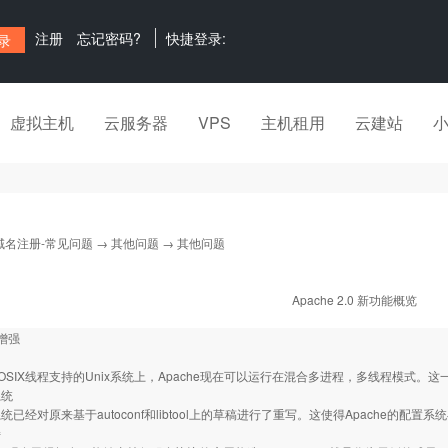
注册
忘记密码?
快捷登录:
虚拟主机
云服务器
VPS
主机租用
云建站
域名注册-常见问题
→
其他问题
→ 其他问题
Apache 2.0 新功能概览
增强
IX线程支持的Unix系统上，Apache现在可以运行在混合多进程，多线程模式。
系统
经对原来基于autoconf和libtool上的草稿进行了重写。这使得Apache的配
持