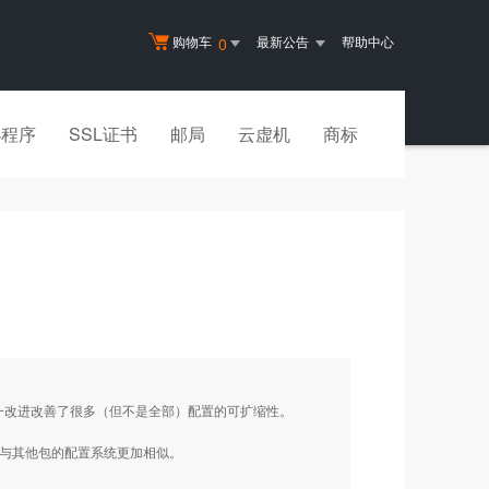
购物车
最新公告
帮助中心
0
小程序
SSL证书
邮局
云虚机
商标
这一改进改善了很多（但不是全部）配置的可扩缩性。
置系统与其他包的配置系统更加相似。