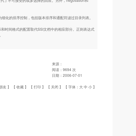
代了不可接受的或多选择的回应。另外，negotiation和
。
为细化的排序控制，包括版本排序和通配符滤过目录列表。
和时间格式的配置取代SSI文档中的相应部分。正则表达式
得。
来源：
阅读：
9694
次
日期：
2006-07-01
朋友
】 【
收藏
】 【
打印
】 【
关闭
】 【 字体：
大
中
小
】