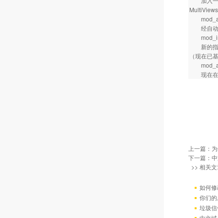
加入一个新
Multi
mod_aut
经自动索
mod_in
新的指令
（现在已基于
mod_au
现在在Au
上一篇：
为
下一篇：
中
>> 相关文
如何修
你们的
垃圾信
中文域