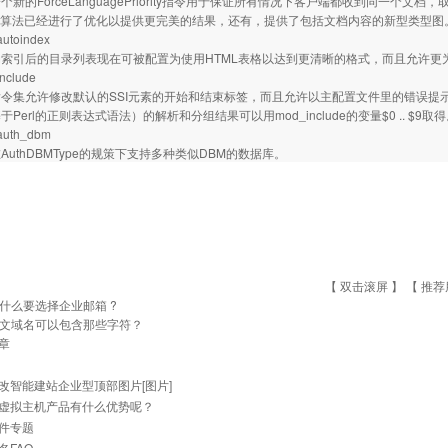
的ForceLanguagePriority指令用于保证所有情况下客户端都收到同一个文档，取
Views算法已经进行了优化以提供更完美的结果，还有，提供了包括文档内容的新型类型图
oindex
引后的目录列表现在可被配置为使用HTML表格以达到更清晰的格式，而且允许更
clude
集允许修改默认的SSI元素的开始和结束标签，而且允许以主配置文件里的错误提示
Perl的正则表达式语法）的解析和分组结果可以用mod_include的变量$0 .. $9取
th_dbm
thDBMType的规策下支持多种类似DBM的数据库。
【 双击滚屏 】 【
推荐
什么要选择企业邮箱 ?
文域名可以包含那些字符？
章
改智能建站企业型顶部图片[图片]
虚拟主机产品有什么优势呢？
件专题
名FAQ