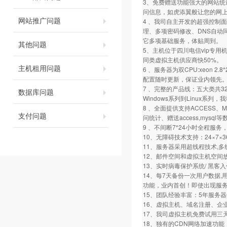
3、免费赠送功能强大的网站统
问信息，如虎添翼般让您的网
网站推广问题
4 、我司自主开发的超强控制面
理、多项密码修改、DNS自动
它多项基础服务，体贴周到。
其他问题
5、主机位于四川电信vip专用
同类虚拟主机供应商快50%。
主机租用问题
6 、服务器为双CPU:xeon 2.8*
配置随时更新，保证业内领先
7 、完整的产品线：五大类共32
数据库问题
Windows系列到Linux系
8 、全面提供支持ACCESS、
支付问题
问统计、赠送access,mysql
9 、不间断7*24小时全程服
10、无障碍技术支持：24×7
11、服务器采用超线程技术,
12、邮件空间和虚拟主机空间
13、实时病毒保护系统/ 黑客
14、每7天备份一次用户数据
功能，业内首创！即使出现服务
15、团队经验丰富：5年服务
16、虚拟主机、域名注册、企
17、我司虚拟主机免费试用三
18、独有的CDN网络加速功能