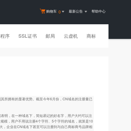
购物车
最新公告
帮助中心
0
小程序
SSL证书
邮局
云虚机
商标
其所拥有的显著优势。截至今年6月份，CN域名的注册量已
表明，在一种域名下，简短易记的好名字，用户大约可以注
量规模，用户不用说注册4个字符、5个字符的域名，就算是10
大，企业在CN域名下甚至可以注册到与自己商标商号品牌相