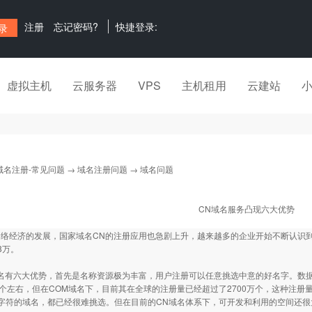
注册
忘记密码?
快捷登录:
虚拟主机
云服务器
VPS
主机租用
云建站
域名注册-常见问题
→
域名注册问题
→ 域名问题
CN域名服务凸现六大优势
络经济的发展，国家域名CN的注册应用也急剧上升，越来越多的企业开始不断认识到
8万。
有六大优势，首先是名称资源极为丰富，用户注册可以任意挑选中意的好名字。数据
万个左右，但在COM域名下，目前其在全球的注册量已经超过了2700万个，这种注册
字符的域名，都已经很难挑选。但在目前的CN域名体系下，可开发和利用的空间还很