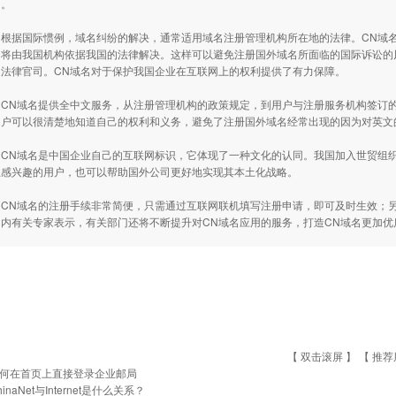
名。
据国际惯例，域名纠纷的解决，通常适用域名注册管理机构所在地的法律。CN域名
，将由我国机构依据我国的法律解决。这样可以避免注册国外域名所面临的国际诉讼的
是法律官司。CN域名对于保护我国企业在互联网上的权利提供了有力保障。
N域名提供全中文服务，从注册管理机构的政策规定，到用户与注册服务机构签订的
用户可以很清楚地知道自己的权利和义务，避免了注册国外域名经常出现的因为对英文
N域名是中国企业自己的互联网标识，它体现了一种文化的认同。我国加入世贸组织
业感兴趣的用户，也可以帮助国外公司更好地实现其本土化战略。
N域名的注册手续非常简便，只需通过互联网联机填写注册申请，即可及时生效；另
国内有关专家表示，有关部门还将不断提升对CN域名应用的服务，打造CN域名更加
【 双击滚屏 】 【
推荐
何在首页上直接登录企业邮局
hinaNet与Internet是什么关系？