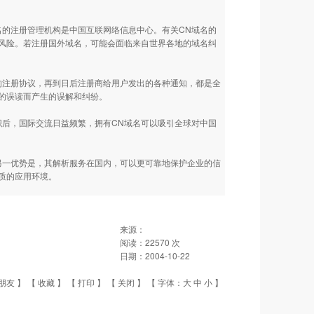
的注册管理机构是中国互联网络信息中心。有关CN域名的
风险。若注册国外域名，可能会面临来自世界各地的域名纠
注册协议，再到日后注册商给用户发出的各种通知，都是全
的误读而产生的误解和纠纷。
后，国际交流日益频繁，拥有CN域名可以吸引全球对中国
一优势是，其解析服务在国内，可以更可靠地保护企业的信
优质的应用环境。
来源：
阅读：
22570
次
日期：
2004-10-22
朋友
】 【
收藏
】 【
打印
】 【
关闭
】 【 字体：
大
中
小
】