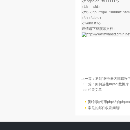
<tr bgcolor="#FFFFFF">
<td> </td>
<td> <input type="submit" na
</tr></table>
<%end if%>
详情请下载演示文档：
http://www.myhostadmin.net/
上一篇：
遇到“服务器内部错误”/h
下一篇：
如何连接mysql数据库
>> 相关文章
[原创]如何用php结合phpm
常见的邮件收发问题!