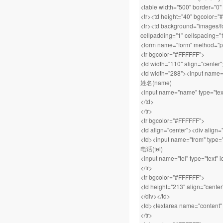
<table width="500" border="0"
<tr><td height="40" bgcolor
<tr><td background="images/fo
cellpadding="1" cellspacing="
<form name="form" method="po
<tr bgcolor="#FFFFFF">
<td width="110" align="center
<td width="288"><input name="ti
姓名(name)
<input name="name" type="tex
</td>
</tr>
<tr bgcolor="#FFFFFF">
<td align="center"><div alig
<td><input name="from" type="t
电话(tel)
<input name="tel" type="text" i
</tr>
<tr bgcolor="#FFFFFF">
<td height="213" align="cente
</div></td>
<td><textarea name="content" 
</tr>