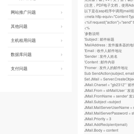
(注意，PDF电子文档，使用Adobe 
以下是在asp程序中调用jmai
网站推广问题
<meta http-equiv="Content-Typ
<%if request("action")="send"
其他问题
<%
'参数说明
'Subject : 邮件标题
主机租用问题
'MailAddress : 发件服务器的地址
'Email : 收件人邮件地址
数据库问题
'Sender : 发件人姓名
'Content : 邮件内容
'Fromer : 发件人的邮件地址
支付问题
Sub SendAction(subject, email,
Set JMail = Server.CreateObje
JMail.Charset = "gb2312"
JMail.From = strMailUser '
JMail.FromName = sender
JMail.Subject =subject
JMail.MailServerUserName
JMail.MailServerPassword 
JMail.Priority = 3
JMail.AddRecipient(email)
JMail.Body = content