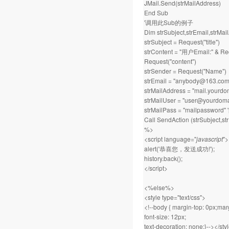
JMail.Send(strMailAddress)
End Sub
'调用此Sub的例子
Dim strSubject,strEmail,strMai
strSubject = Request("title")
strContent = "用户Email:" & Req
Request("content")
strSender = Request("Name")
strEmail = "anybody@1
strMailAddress = "mail.
strMailUser = "user@you
strMailPass = "mailpasswo
Call SendAction (strSubject,st
%>
<script language="
javascript
">
alert('恭喜您，发送成功!');
history.back();
</script>
<%else%>
<style type="text/css">
<!--body { margin-top: 0px;marg
font-size: 12px;
text-decoration: none;}--></sty