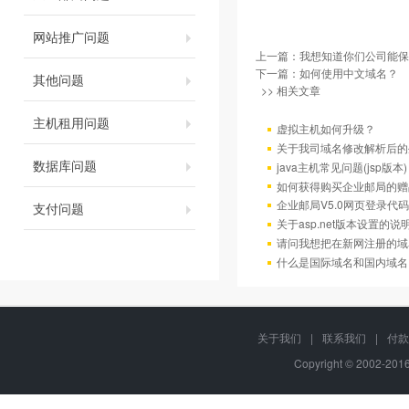
网站推广问题
上一篇：
我想知道你们公司能保
下一篇：
如何使用中文域名？
其他问题
>> 相关文章
主机租用问题
虚拟主机如何升级？
关于我司域名修改解析后的
数据库问题
java主机常见问题(jsp版本)
如何获得购买企业邮局的赠
企业邮局V5.0网页登录代码
支付问题
关于asp.net版本设置的说
请问我想把在新网注册的域
什么是国际域名和国内域名
关于我们
|
联系我们
|
付款
Copyright © 2002-20