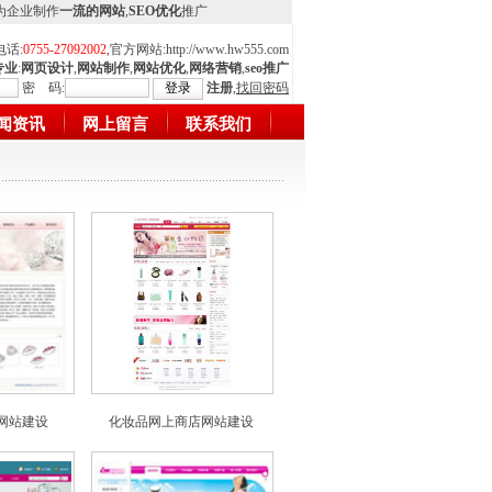
,为企业制作
一流的网站
,
SEO优化
推广
电话:
0755-27092002
,官方网站:
http://www.hw555.com
专业
:
网页设计
,
网站制作
,
网站优化
,
网络营销
,
seo推广
密 码:
注册
,
找回密码
闻资讯
网上留言
联系我们
网站建设
化妆品网上商店网站建设