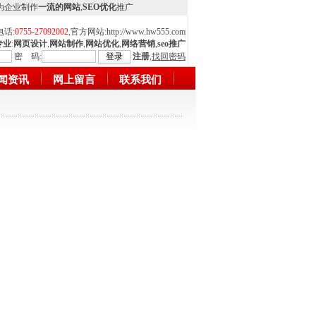
,为企业制作
一流的网站
,
SEO优化
推广
电话:
0755-27092002
,官方网站:
http://www.hw555.com
专业
:
网页设计
,
网站制作
,
网站优化
,
网络营销
,
seo推广
密 码:
注册
,
找回密码
闻资讯
网上留言
联系我们