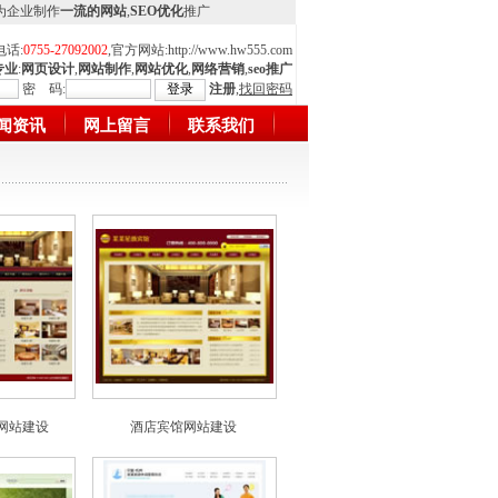
,为企业制作
一流的网站
,
SEO优化
推广
电话:
0755-27092002
,官方网站:
http://www.hw555.com
专业
:
网页设计
,
网站制作
,
网站优化
,
网络营销
,
seo推广
密 码:
注册
,
找回密码
闻资讯
网上留言
联系我们
网站建设
酒店宾馆网站建设