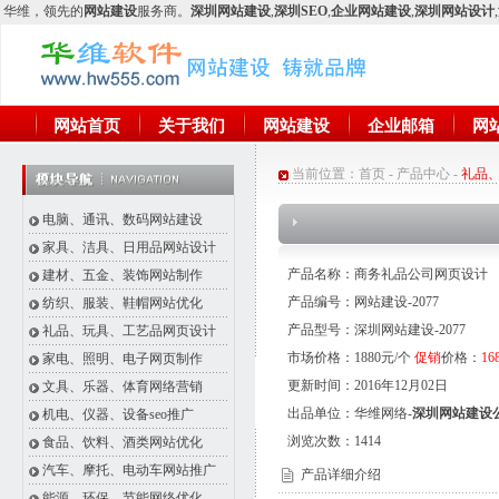
华维
，领先的
网站建设
服务商。
深圳网站建设
,
深圳SEO
,
企业网站建设
,
深圳网站设计
,
网站首页
关于我们
网站建设
企业邮箱
网
当前位置：
首页
-
产品中心
-
礼品
电脑、通讯、数码网站建设
家具、洁具、日用品网站设计
产品名称：商务礼品公司网页设计
建材、五金、装饰网站制作
产品编号：网站建设-2077
纺织、服装、鞋帽网站优化
产品型号：深圳网站建设-2077
礼品、玩具、工艺品网页设计
市场价格：1880元/个
促销
价格：
16
家电、照明、电子网页制作
更新时间：2016年12月02日
文具、乐器、体育网络营销
出品单位：华维网络-
深圳网站建设
机电、仪器、设备seo推广
浏览次数：
1414
食品、饮料、酒类网站优化
汽车、摩托、电动车网站推广
产品详细介绍
能源、环保、节能网络优化