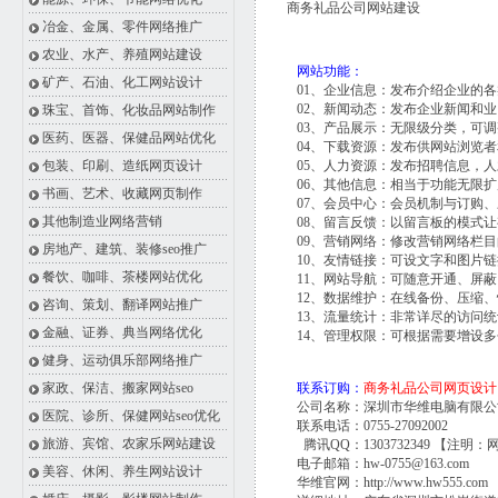
商务礼品公司网站建设
冶金、金属、零件网络推广
农业、水产、养殖网站建设
网站功能：
矿产、石油、化工网站设计
01、企业信息：发布介绍企业的
02、新闻动态：发布企业新闻和
珠宝、首饰、化妆品网站制作
03、产品展示：无限级分类，可
医药、医器、保健品网站优化
04、下载资源：发布供网站浏览
包装、印刷、造纸网页设计
05、人力资源：发布招聘信息，
06、其他信息：相当于功能无限
书画、艺术、收藏网页制作
07、会员中心：会员机制与订购
其他制造业网络营销
08、留言反馈：以留言板的模式
09、营销网络：修改营销网络栏
房地产、建筑、装修seo推广
10、友情链接：可设文字和图片
餐饮、咖啡、茶楼网站优化
11、网站导航：可随意开通、屏
12、数据维护：在线备份、压缩
咨询、策划、翻译网站推广
13、流量统计：非常详尽的访问
金融、证券、典当网络优化
14、管理权限：可根据需要增设
健身、运动俱乐部网络推广
家政、保洁、搬家网站seo
联系订购：
商务礼品公司网页设计
公司名称：深圳市华维电脑有限公
医院、诊所、保健网站seo优化
联系电话：0755-27092002
旅游、宾馆、农家乐网站建设
腾讯QQ：1303732349 【注明：
电子邮箱：hw-0755@163.com
美容、休闲、养生网站设计
华维官网：
http://www.hw555.com