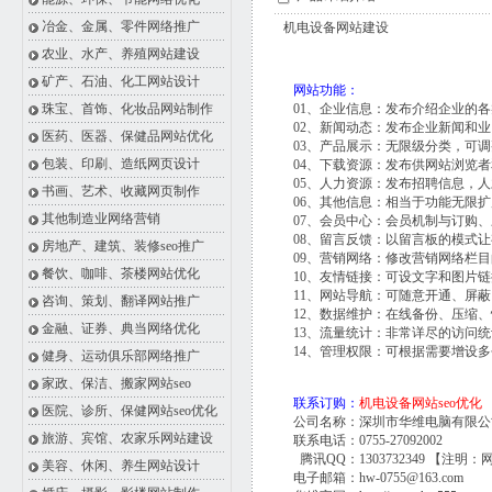
冶金、金属、零件网络推广
机电设备网站建设
农业、水产、养殖网站建设
矿产、石油、化工网站设计
网站功能：
珠宝、首饰、化妆品网站制作
01、企业信息：发布介绍企业的
02、新闻动态：发布企业新闻和
医药、医器、保健品网站优化
03、产品展示：无限级分类，可
包装、印刷、造纸网页设计
04、下载资源：发布供网站浏览
05、人力资源：发布招聘信息，
书画、艺术、收藏网页制作
06、其他信息：相当于功能无限
其他制造业网络营销
07、会员中心：会员机制与订购
08、留言反馈：以留言板的模式
房地产、建筑、装修seo推广
09、营销网络：修改营销网络栏
餐饮、咖啡、茶楼网站优化
10、友情链接：可设文字和图片
11、网站导航：可随意开通、屏
咨询、策划、翻译网站推广
12、数据维护：在线备份、压缩
金融、证券、典当网络优化
13、流量统计：非常详尽的访问
14、管理权限：可根据需要增设
健身、运动俱乐部网络推广
家政、保洁、搬家网站seo
联系订购：
机电设备网站seo优化
医院、诊所、保健网站seo优化
公司名称：深圳市华维电脑有限公
旅游、宾馆、农家乐网站建设
联系电话：0755-27092002
腾讯QQ：1303732349 【注明：
美容、休闲、养生网站设计
电子邮箱：hw-0755@163.com