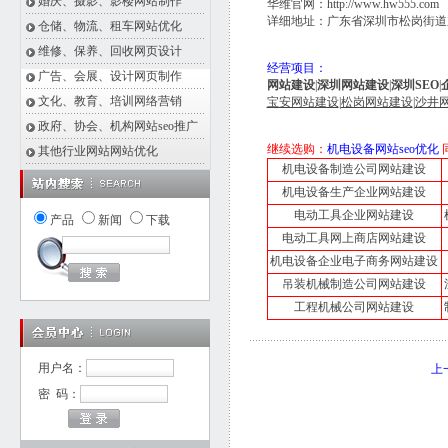
婚庆、摄影、影楼网站制作
华维官网：
http://www.hw555.com
详细地址：广东省深圳市松岗街道东
仓储、物流、租车网站优化
维修、保养、回收网页设计
经营项目：
广告、会展、设计网页制作
网站建设
|
深圳网站建设
|
深圳SEO
|
文化、教育、培训网络营销
宝安网站建设
|
松岗网站建设
|
沙井
政府、协会、机构网站seo推广
继续选购：
机电设备网站seo优化
其他行业网站网站优化
机电设备制造公司网站建设
机电设备生产企业网站建设
电动工具企业网站建设
产品
新闻
下载
电动工具网上商店网站建设
机电设备企业电子商务网站建设
吊装机械制造公司网站建设
工程机械公司网站建设
用户名：
上
密 码：