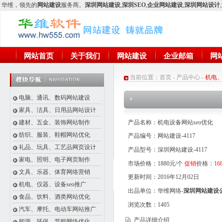
华维
，领先的
网站建设
服务商。
深圳网站建设
,
深圳SEO
,
企业网站建设
,
深圳网站设计
,
网站首页
关于我们
网站建设
企业邮箱
网
当前位置：
首页
-
产品中心
-
机电、
电脑、通讯、数码网站建设
家具、洁具、日用品网站设计
建材、五金、装饰网站制作
产品名称：机电设备网站seo优化
纺织、服装、鞋帽网站优化
产品编号：网站建设-4117
礼品、玩具、工艺品网页设计
产品型号：深圳网站建设-4117
家电、照明、电子网页制作
市场价格：1880元/个
促销
价格：
16
文具、乐器、体育网络营销
更新时间：2016年12月02日
机电、仪器、设备seo推广
出品单位：华维网络-
深圳网站建设
食品、饮料、酒类网站优化
浏览次数：
1405
汽车、摩托、电动车网站推广
产品详细介绍
能源、环保、节能网络优化