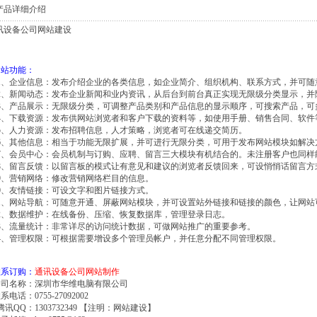
品详细介绍
讯设备公司网站建设
网站功能：
01、企业信息：发布介绍企业的各类信息，如企业简介、组织机构、联系方式，并可
02、新闻动态：发布企业新闻和业内资讯，从后台到前台真正实现无限级分类显示，并
03、产品展示：无限级分类，可调整产品类别和产品信息的显示顺序，可搜索产品，可
04、下载资源：发布供网站浏览者和客户下载的资料等，如使用手册、销售合同、软件
05、人力资源：发布招聘信息，人才策略，浏览者可在线递交简历。
06、其他信息：相当于功能无限扩展，并可进行无限分类，可用于发布网站模块如解
07、会员中心：会员机制与订购、应聘、留言三大模块有机结合的。未注册客户也同样
08、留言反馈：以留言板的模式让有意见和建议的浏览者反馈回来，可设悄悄话留言方
09、营销网络：修改营销网络栏目的信息。
10、友情链接：可设文字和图片链接方式。
11、网站导航：可随意开通、屏蔽网站模块，并可设置站外链接和链接的颜色，让网站
12、数据维护：在线备份、压缩、恢复数据库，管理登录日志。
13、流量统计：非常详尽的访问统计数据，可做网站推广的重要参考。
14、管理权限：可根据需要增设多个管理员帐户，并任意分配不同管理权限。
联系订购：
通讯设备公司网站制作
公司名称：深圳市华维电脑有限公司
系电话：0755-27092002
讯QQ：1303732349 【注明：
网站建设
】