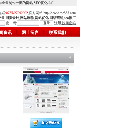
,为企业制作
一流的网站
,
SEO优化
推广
电话:
0755-27092002
,官方网站:
http://www.hw555.com
专业
:
网页设计
,
网站制作
,
网站优化
,
网络营销
,
seo推广
密 码:
注册
,
找回密码
闻资讯
网上留言
联系我们