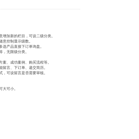
随意增加新的栏目，可设二级分类。
随意控制显示级数。
多选产品直接下订单询盘。
等，无限级分类。
决方案、成功案例、购买流程等。
能留言、下订单、递交简历。
式，可设留言是否需要审核。
可大可小。