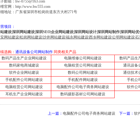
子邮箱：hw-0755@163.com
华维官网：
http://www.hw555.com
详细地址：广东省深圳市松岗街道东方大村271号
经营项目：
网站建设
|
深圳网站建设
|
深圳SEO
|
企业网站建设
|
深圳网站设计
|
深圳网站制作
|
深圳网站优
宝安网站建设
|
松岗网站建设
|
沙井网站建设
|
福永网站建设
|
西乡网站建设
|
公明网站建设
|
石
继续选购：
通讯设备公司网站制作
同类相关产品
数码产品生产企业网站建设
电脑维修公司网站建设
数码产品生
数码家电商城建设
电脑租赁公司网站建设
通讯设备
软件企业网站建设
数码公司网站建设
通信技术
手机配件公司网站建设
手机配件网站建设
手机公
电脑租赁公司网站建设
电脑配件公司电子商务网站建设
软件公
耳机生产企业网站建设
数码摄影器材公司网站建设
上一篇：
电脑配件公司电子商务网站建设
下一篇：
软