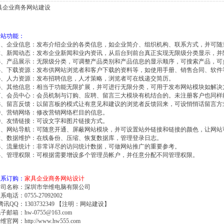
具企业商务网站建设
网站功能：
01、企业信息：发布介绍企业的各类信息，如企业简介、组织机构、联系方式，并可
02、新闻动态：发布企业新闻和业内资讯，从后台到前台真正实现无限级分类显示，并
03、产品展示：无限级分类，可调整产品类别和产品信息的显示顺序，可搜索产品，可
04、下载资源：发布供网站浏览者和客户下载的资料等，如使用手册、销售合同、软件
05、人力资源：发布招聘信息，人才策略，浏览者可在线递交简历。
06、其他信息：相当于功能无限扩展，并可进行无限分类，可用于发布网站模块如解
07、会员中心：会员机制与订购、应聘、留言三大模块有机结合的。未注册客户也同样
08、留言反馈：以留言板的模式让有意见和建议的浏览者反馈回来，可设悄悄话留言方
09、营销网络：修改营销网络栏目的信息。
10、友情链接：可设文字和图片链接方式。
11、网站导航：可随意开通、屏蔽网站模块，并可设置站外链接和链接的颜色，让网站
12、数据维护：在线备份、压缩、恢复数据库，管理登录日志。
13、流量统计：非常详尽的访问统计数据，可做网站推广的重要参考。
14、管理权限：可根据需要增设多个管理员帐户，并任意分配不同管理权限。
联系订购：
家具企业商务网站设计
公司名称：深圳市华维电脑有限公司
系电话：0755-27092002
讯QQ：1303732349 【注明：
网站建设
】
子邮箱：hw-0755@163.com
华维官网：
http://www.hw555.com