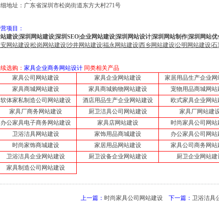
详细地址：广东省深圳市松岗街道东方大村271号
经营项目：
网站建设
|
深圳网站建设
|
深圳SEO
|
企业网站建设
|
深圳网站设计
|
深圳网站制作
|
深圳网站优
宝安网站建设
|
松岗网站建设
|
沙井网站建设
|
福永网站建设
|
西乡网站建设
|
公明网站建设
|
石
继续选购：
家具企业商务网站设计
同类相关产品
家具公司网站建设
家具企业网站建设
家居用品生产企业网
家具商城网站建设
家具商城购物网站建设
宠物用品商城网站
软体家私制造公司网站建设
酒店用品生产企业网站建设
欧式家具企业网站
家具厂商务网站建设
厨卫洁具公司网站建设
家具厂网站建
办公家具电子商务网站建设
家具店网站建设
时尚家具公司网站
卫浴洁具网站建设
家饰用品商城建设
办公家具公司网站
时尚家饰商城建设
家居用品网站建设
家具公司商务网站
卫浴洁具企业网站建设
厨卫设备企业网站建设
厨卫企业网站建
家具制造公司网站建设
上一篇：
时尚家具公司网站建设
下一篇：
卫浴洁具