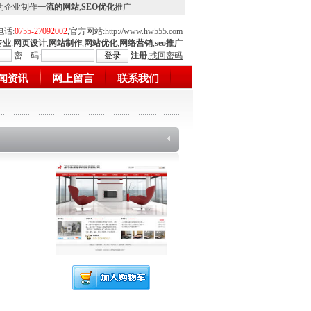
,为企业制作
一流的网站
,
SEO优化
推广
电话:
0755-27092002
,官方网站:
http://www.hw555.com
专业
:
网页设计
,
网站制作
,
网站优化
,
网络营销
,
seo推广
密 码:
注册
,
找回密码
闻资讯
网上留言
联系我们