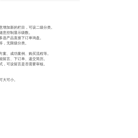
随意增加新的栏目，可设二级分类。
随意控制显示级数。
多选产品直接下订单询盘。
等，无限级分类。
决方案、成功案例、购买流程等。
能留言、下订单、递交简历。
式，可设留言是否需要审核。
可大可小。